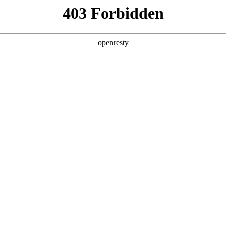
人生就是博汽车充电补能服
亚洲
丹 科威特 黎巴嫩 孟加拉国 马来西亚 尼泊尔 卡塔尔 沙特阿拉伯 叙利亚 泰
欧洲
兰 意大利 英国