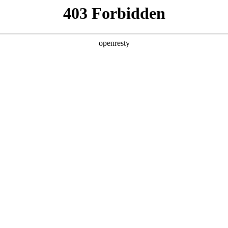
亚洲
丹 科威特 黎巴嫩 孟加拉国 马来西亚 尼泊尔 卡塔尔 沙特阿拉伯 叙利亚 泰
欧洲