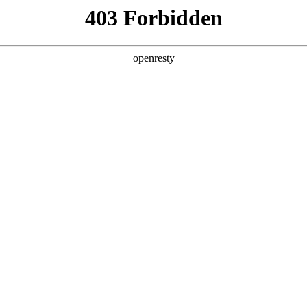
T斩获第二届世界十佳混合动力系统殊荣
车评价研究院第二届世界十佳混合动力系统殊荣，继Hi4荣获“中国心”十佳发动
亚洲
，助推人生就是博汽车新能源再创辉煌！作为“中国首创，世界唯一”的动
丹 科威特 黎巴嫩 孟加拉国 马来西亚 尼泊尔 卡塔尔 沙特阿拉伯 叙利亚 泰
变速器技术升级特点与市场前景观察，获得越来越多企业、消费者的关注
欧洲
兰 意大利 英国