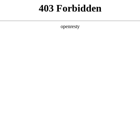
油汽车用户满意度（CACSI）测评六项第
中国燃油汽车用户满意度（CACSI）测评结果。人生就是博汽车凭借在产品及服务领
亚洲
弗大狗车型荣获10-15万紧凑型SUV用户满意度并列第一名，坦克300车型荣获
丹 科威特 黎巴嫩 孟加拉国 马来西亚 尼泊尔 卡塔尔 沙特阿拉伯 叙利亚 泰
获自主品牌第一名。
欧洲
兰 意大利 英国