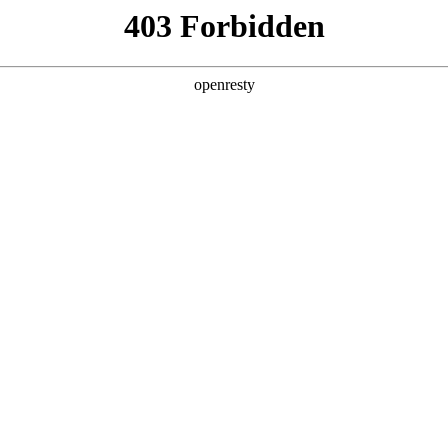
亚洲
丹 科威特 黎巴嫩 孟加拉国 马来西亚 尼泊尔 卡塔尔 沙特阿拉伯 叙利亚 泰
博汽车2025年
欧洲
5年营收创新高
兰 意大利 英国